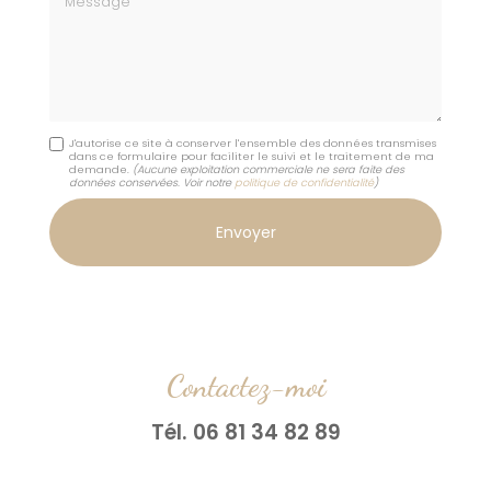
J'autorise ce site à conserver l'ensemble des données transmises
dans ce formulaire pour faciliter le suivi et le traitement de ma
demande.
(Aucune exploitation commerciale ne sera faite des
données conservées. Voir notre
politique de confidentialité
)
Contactez-moi
Tél.
06 81 34 82 89