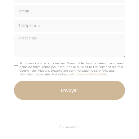
Email
Téléphone
Message
J'autorise ce site à conserver l'ensemble des données transmises
dans ce formulaire pour faciliter le suivi et le traitement de ma
demande.
(Aucune exploitation commerciale ne sera faite des
données conservées. Voir notre
politique de confidentialité
)
En savoir +