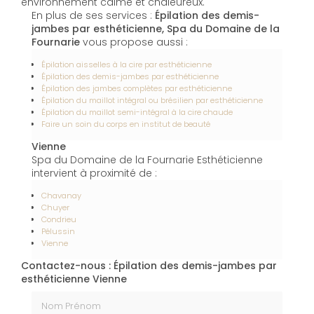
environnement calme et chaleureux.
En plus de ses services :
Épilation des demis-
jambes par esthéticienne, Spa du Domaine de la
Fournarie
vous propose aussi :
Épilation aisselles à la cire par esthéticienne
Épilation des demis-jambes par esthéticienne
Épilation des jambes complètes par esthéticienne
Épilation du maillot intégral ou brésilien par esthéticienne
Épilation du maillot semi-intégral à la cire chaude
Faire un soin du corps en institut de beauté
Vienne
Spa du Domaine de la Fournarie Esthéticienne
intervient à proximité de :
Chavanay
Chuyer
Condrieu
Pélussin
Vienne
Contactez-nous : Épilation des demis-jambes par
esthéticienne Vienne
Nom Prénom