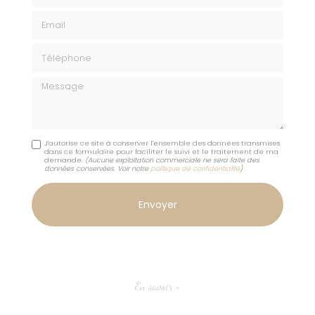
Email
Téléphone
Message
J'autorise ce site à conserver l'ensemble des données transmises
dans ce formulaire pour faciliter le suivi et le traitement de ma
demande.
(Aucune exploitation commerciale ne sera faite des
données conservées. Voir notre
politique de confidentialité
)
En savoir +