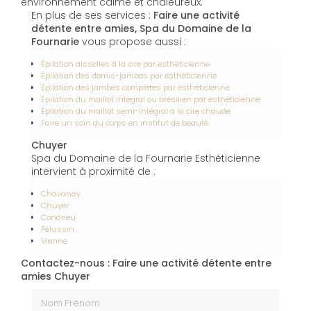
environnement calme et chaleureux.
En plus de ses services :
Faire une activité
détente entre amies, Spa du Domaine de la
Fournarie
vous propose aussi :
Épilation aisselles à la cire par esthéticienne
Épilation des demis-jambes par esthéticienne
Épilation des jambes complètes par esthéticienne
Épilation du maillot intégral ou brésilien par esthéticienne
Épilation du maillot semi-intégral à la cire chaude
Faire un soin du corps en institut de beauté
Chuyer
Spa du Domaine de la Fournarie Esthéticienne
intervient à proximité de :
Chavanay
Chuyer
Condrieu
Pélussin
Vienne
Contactez-nous : Faire une activité détente entre
amies Chuyer
Nom Prénom