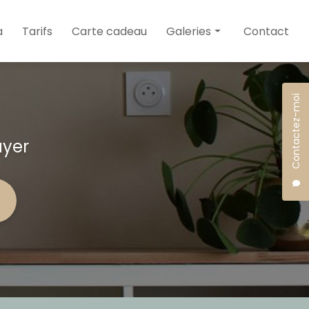
a
Tarifs
Carte cadeau
Galeries
Contact
Soins
Esthétique
Contactez-moi
Maquillage
uyer
Spa