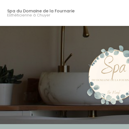
Navigation principal
Aller
au
Spa du Domaine de la Fournarie
contenu
Esthéticienne à Chuyer
principal