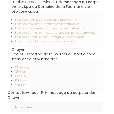
En plus de ses services :
Prix massage du corps
entier, Spa du Domaine de la Fournarie
vous
propose aussi :
Épilation aisselles à la cire par esthéticienne
Épilation des demis-jambes par esthéticienne
Épilation des jambes complètes par esthéticienne
Épilation du maillot intégral ou brésilien par esthéticienne
Épilation du maillot semi-intégral à la cire chaude
Faire un soin du corps en institut de beauté
Chuyer
Spa du Domaine de la Fournarie Esthéticienne
intervient à proximité de :
Chavanay
Chuyer
Condrieu
Pélussin
Vienne
Contactez-nous : Prix massage du corps entier
Chuyer
Nom Prénom