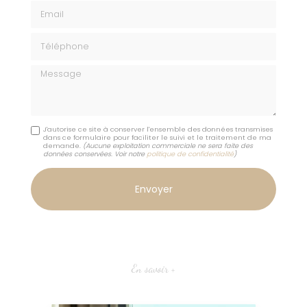
Email
Téléphone
Message
J'autorise ce site à conserver l'ensemble des données transmises
dans ce formulaire pour faciliter le suivi et le traitement de ma
demande.
(Aucune exploitation commerciale ne sera faite des
données conservées. Voir notre
politique de confidentialité
)
En savoir +