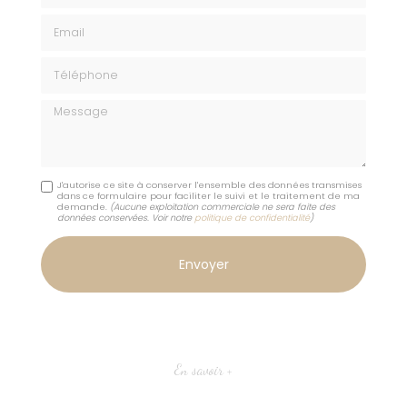
Email
Téléphone
Message
J'autorise ce site à conserver l'ensemble des données transmises
dans ce formulaire pour faciliter le suivi et le traitement de ma
demande.
(Aucune exploitation commerciale ne sera faite des
données conservées. Voir notre
politique de confidentialité
)
En savoir +