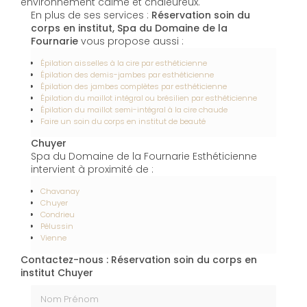
environnement calme et chaleureux.
En plus de ses services :
Réservation soin du
corps en institut, Spa du Domaine de la
Fournarie
vous propose aussi :
Épilation aisselles à la cire par esthéticienne
Épilation des demis-jambes par esthéticienne
Épilation des jambes complètes par esthéticienne
Épilation du maillot intégral ou brésilien par esthéticienne
Épilation du maillot semi-intégral à la cire chaude
Faire un soin du corps en institut de beauté
Chuyer
Spa du Domaine de la Fournarie Esthéticienne
intervient à proximité de :
Chavanay
Chuyer
Condrieu
Pélussin
Vienne
Contactez-nous : Réservation soin du corps en
institut Chuyer
Nom Prénom