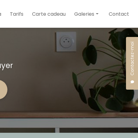
a
Tarifs
Carte cadeau
Galeries
Contact
Soins
Esthétique
Contactez-moi
Maquillage
uyer
Spa