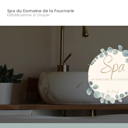
Navigation principal
Aller
au
Spa du Domaine de la Fournarie
contenu
Esthéticienne à Chuyer
principal