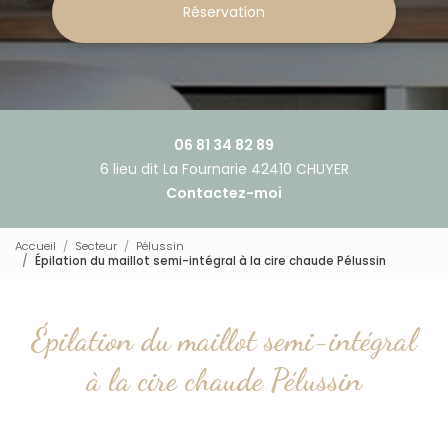
Réservation
06 81 34 82 89
6 lieu dit La Fournarie 42410 CHUYER
Contactez-moi
Accueil
Secteur
Pélussin
Épilation du maillot semi-intégral à la cire chaude Pélussin
Épilation du maillot semi-intégral
à la cire chaude Pélussin