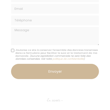
Email
Téléphone
Message
J'autorise ce site à conserver l'ensemble des données transmises
dans ce formulaire pour faciliter le suivi et le traitement de ma
demande.
(Aucune exploitation commerciale ne sera faite des
données conservées. Voir notre
politique de confidentialité
)
En savoir +