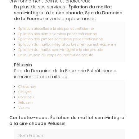
environnement calme et chaleureux.
En plus de ses services :
Épilation du maillot
semi-intégral à la cire chaude, Spa du Domaine
de la Fournarie
vous propose aussi :
Épilation aisselles à la cire par esthéticienne
Épilation des demis-jambes par esthéticienne
Épilation des jambes complètes par esthéticienne
Épilation du maillot intégral ou brésilien par esthéticienne
Épilation du maillot semi-intégral à la cire chaude
Faire un soin du corps en institut de beauté
Pélussin
Spa du Domaine de la Fournarie Esthéticienne
intervient à proximité de :
Chavanay
Chuyer
Condrieu
Pélussin
Vienne
Contactez-nous : Épilation du maillot semi-intégral
à la cire chaude Pélussin
Nom Prénom