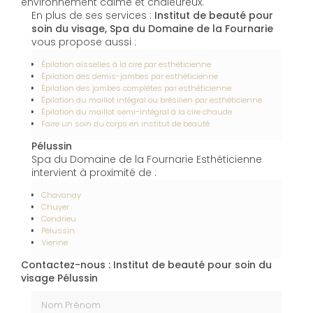
environnement calme et chaleureux.
En plus de ses services :
Institut de beauté pour
soin du visage, Spa du Domaine de la Fournarie
vous propose aussi :
Épilation aisselles à la cire par esthéticienne
Épilation des demis-jambes par esthéticienne
Épilation des jambes complètes par esthéticienne
Épilation du maillot intégral ou brésilien par esthéticienne
Épilation du maillot semi-intégral à la cire chaude
Faire un soin du corps en institut de beauté
Pélussin
Spa du Domaine de la Fournarie Esthéticienne
intervient à proximité de :
Chavanay
Chuyer
Condrieu
Pélussin
Vienne
Contactez-nous : Institut de beauté pour soin du
visage Pélussin
Nom Prénom