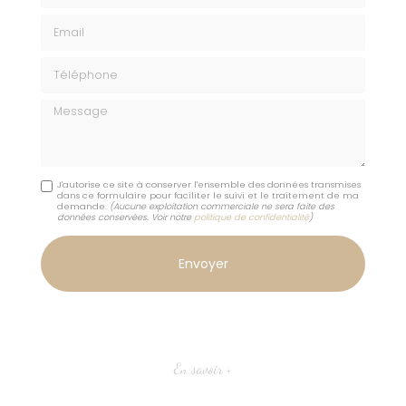
Email
Téléphone
Message
J'autorise ce site à conserver l'ensemble des données transmises
dans ce formulaire pour faciliter le suivi et le traitement de ma
demande.
(Aucune exploitation commerciale ne sera faite des
données conservées. Voir notre
politique de confidentialité
)
En savoir +