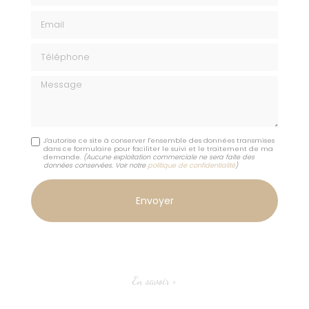
Email
Téléphone
Message
J'autorise ce site à conserver l'ensemble des données transmises
dans ce formulaire pour faciliter le suivi et le traitement de ma
demande.
(Aucune exploitation commerciale ne sera faite des
données conservées. Voir notre
politique de confidentialité
)
En savoir +