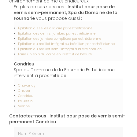
environnement calme et chaleureux.
En plus de ses services :
Institut pour pose de
vernis semi-permanent, Spa du Domaine de la
Fournarie
vous propose aussi :
Épilation aisselles à la cire par esthéticienne
Épilation des demis-jambes par esthéticienne
Épilation des jambes complètes par esthéticienne
Épilation du maillot intégral ou brésilien par esthéticienne
Épilation du maillot semi-intégral à la cire chaude
Faire un soin du corps en institut de beauté
Condrieu
Spa du Domaine de la Fournarie Esthéticienne
intervient à proximité de :
Chavanay
Chuyer
Condrieu
Pélussin
Vienne
Contactez-nous : Institut pour pose de vernis semi-
permanent Condrieu
Nom Prénom