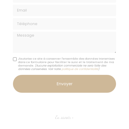
Email
Téléphone
Message
J'autorise ce site à conserver l'ensemble des données transmises
dans ce formulaire pour faciliter le suivi et le traitement de ma
demande.
(Aucune exploitation commerciale ne sera faite des
données conservées. Voir notre
politique de confidentialité
)
En savoir +