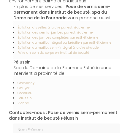
environnement calme et chaleureux.
En plus de ses services :
Pose de vernis semi-
permanent dans institut de beauté, Spa du
Domaine de la Fournarie
vous propose aussi :
Épilation aisselles à la cire par esthéticienne
Épilation des demis-jambes par esthéticienne
Épilation des jambes complètes par esthéticienne
Épilation du maillot intégral ou brésilien par esthéticienne
Épilation du maillot semi-intégral à la cire chaude
Faire un soin du corps en institut de beauté
Pélussin
Spa du Domaine de la Fournarie Esthéticienne
intervient à proximité de :
Chavanay
Chuyer
Condrieu
Pélussin
Vienne
Contactez-nous : Pose de vernis semi-permanent
dans institut de beauté Pélussin
Nom Prénom