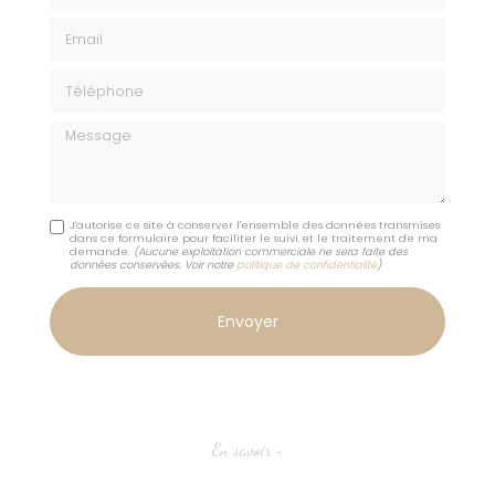
Email
Téléphone
Message
J'autorise ce site à conserver l'ensemble des données transmises
dans ce formulaire pour faciliter le suivi et le traitement de ma
demande.
(Aucune exploitation commerciale ne sera faite des
données conservées. Voir notre
politique de confidentialité
)
En savoir +