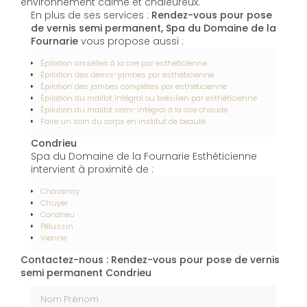
environnement calme et chaleureux.
En plus de ses services :
Rendez-vous pour pose
de vernis semi permanent, Spa du Domaine de la
Fournarie
vous propose aussi :
Épilation aisselles à la cire par esthéticienne
Épilation des demis-jambes par esthéticienne
Épilation des jambes complètes par esthéticienne
Épilation du maillot intégral ou brésilien par esthéticienne
Épilation du maillot semi-intégral à la cire chaude
Faire un soin du corps en institut de beauté
Condrieu
Spa du Domaine de la Fournarie Esthéticienne
intervient à proximité de :
Chavanay
Chuyer
Condrieu
Pélussin
Vienne
Contactez-nous : Rendez-vous pour pose de vernis
semi permanent Condrieu
Nom Prénom