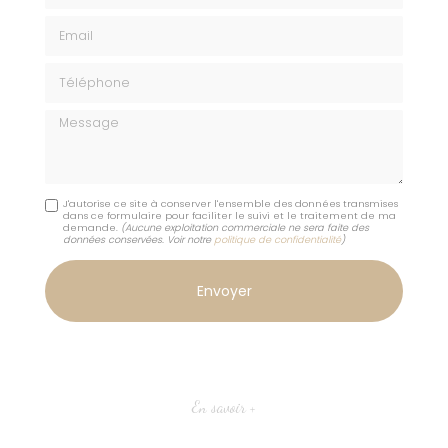
Email
Téléphone
Message
J'autorise ce site à conserver l'ensemble des données transmises
dans ce formulaire pour faciliter le suivi et le traitement de ma
demande.
(Aucune exploitation commerciale ne sera faite des
données conservées. Voir notre
politique de confidentialité
)
En savoir +