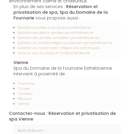
environnement calme et chaleureux.
En plus de ses services :
Réservation et
privatisation de spa, Spa du Domaine de la
Fournarie
vous propose aussi :
Épilation aisselles à la cire par esthéticienne
Épilation des demis-jambes par esthéticienne
Épilation des jambes complètes par esthéticienne
Épilation du maillot intégral ou brésilien par esthéticienne
Épilation du maillot semi-intégral à la cire chaude
Faire un soin du corps en institut de beauté
Vienne
Spa du Domaine de la Fournarie Esthéticienne
intervient à proximité de :
Chavanay
Chuyer
Condrieu
Pélussin
Vienne
Contactez-nous : Réservation et privatisation de
spa Vienne
Nom Prénom