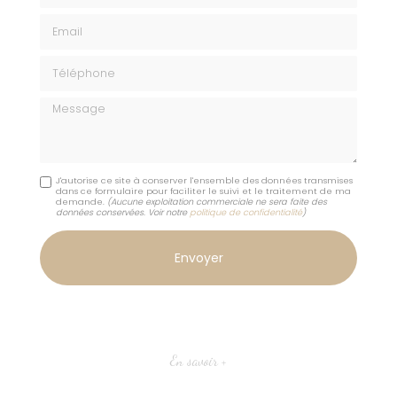
Email
Téléphone
Message
J'autorise ce site à conserver l'ensemble des données transmises
dans ce formulaire pour faciliter le suivi et le traitement de ma
demande.
(Aucune exploitation commerciale ne sera faite des
données conservées. Voir notre
politique de confidentialité
)
En savoir +