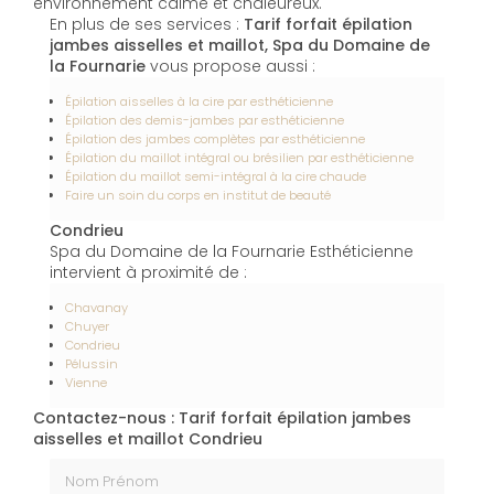
environnement calme et chaleureux.
En plus de ses services :
Tarif forfait épilation
jambes aisselles et maillot, Spa du Domaine de
la Fournarie
vous propose aussi :
Épilation aisselles à la cire par esthéticienne
Épilation des demis-jambes par esthéticienne
Épilation des jambes complètes par esthéticienne
Épilation du maillot intégral ou brésilien par esthéticienne
Épilation du maillot semi-intégral à la cire chaude
Faire un soin du corps en institut de beauté
Condrieu
Spa du Domaine de la Fournarie Esthéticienne
intervient à proximité de :
Chavanay
Chuyer
Condrieu
Pélussin
Vienne
Contactez-nous : Tarif forfait épilation jambes
aisselles et maillot Condrieu
Nom Prénom